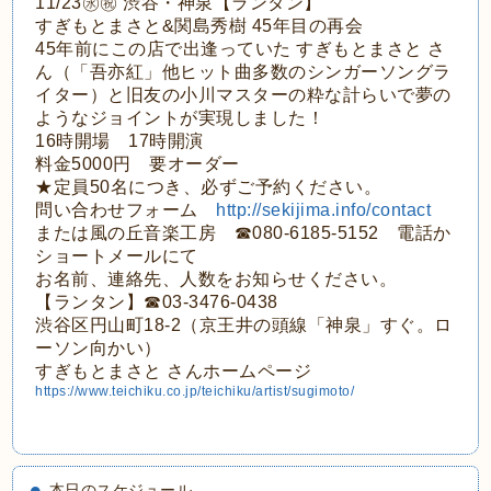
11/23㊌㊗ 渋谷・神泉【ランタン】
すぎもとまさと&関島秀樹 45年目の再会
45年前にこの店で出逢っていた すぎもとまさと さ
ん（「吾亦紅」他ヒット曲多数のシンガーソングラ
イター）と旧友の小川マスターの粋な計らいで夢の
ようなジョイントが実現しました！
16時開場 17時開演
料金5000円 要オーダー
★定員50名につき、必ずご予約ください。
問い合わせフォーム
http://sekijima.info/contact
または風の丘音楽工房 ☎080-6185-5152 電話か
ショートメールにて
お名前、連絡先、人数をお知らせください。
【ランタン】☎03-3476-0438
渋谷区円山町18-2（京王井の頭線「神泉」すぐ。ロ
ーソン向かい）
すぎもとまさと さんホームページ
https://www.teichiku.co.jp/teichiku/artist/sugimoto/
本日のスケジュール