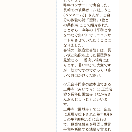
れています。
昨年コンサートで出会った、
長崎での被爆者［八朔ふうこ
(ペンネーム)］さんが、ご自
分の体験の詩『望郷』(僕と
の共作)をここで紹介された
ことから、今年の《平和と命
をつなぐ集い》でミニコンサ
ートをさせていただくことに
なりました。
会場の［観音堂書院］は、長
い坂と階段を上った琵琶湖を
見渡せる、1番高い場所にあ
ります。暑い中少し大変です
が、朝方ですのでゆっくり歩
いてお出かけください。
🌿天台寺門宗の総本山である
三井寺（みいでら）は 正式名
称を長等山園城寺（ながらさ
んおんじょうじ）といいま
す。
三井寺（園城寺）では、広島
に原爆が投下された毎年8月6
日の午前8時15分に合わせ
て、原爆犠牲者を慰霊し世界
平和を祈願する法要が営まれ