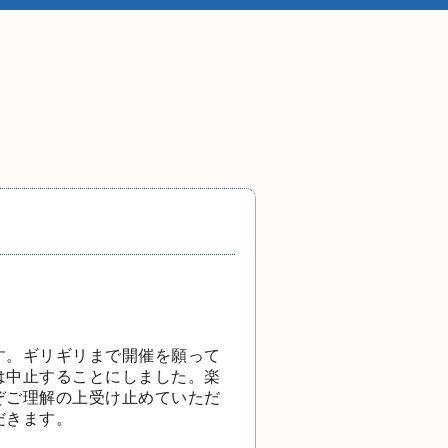
す。ギリギ
リまで開催を願って
は中止することにしました。
楽
ぞご理解
の上受け止めていただ
だきます。