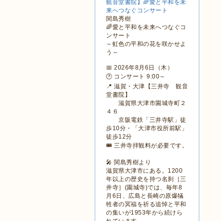
観音堂書院】🌈愛と平和を未
来へつなぐコンサート
関島秀樹
🌈愛と平和を未来へつなぐコ
ンサート
～虹色の平和の花を咲かせよ
う～
📅 2026年8月6日（木）
🕐 コンサート 9:00～
📍 滋賀・大津【三井寺 観音
堂書院】
滋賀県大津市園城寺町２
４６
京阪電鉄「三井寺駅」徒
歩10分・「大津市役所前駅」
徒歩12分
🎟 三井寺拝観料が必要です。
🎤 関島秀樹より
滋賀県大津市にある。1200
年以上の歴史を持つ名刹［三
井寺］(園城寺)では、毎年8
月6日、広島と長崎の原爆犠
牲者の冥福を祈る追悼と平和
の集いが1953年から続けら