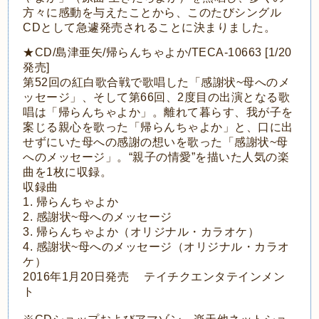
方々に感動を与えたことから、このたびシングル
CDとして急遽発売されることに決まりました。
★CD/島津亜矢/帰らんちゃよか/TECA-10663 [1/20
発売]
第52回の紅白歌合戦で歌唱した「感謝状~母へのメ
ッセージ」、そして第66回、2度目の出演となる歌
唱は「帰らんちゃよか」。離れて暮らす、我が子を
案じる親心を歌った「帰らんちゃよか」と、口に出
せずにいた母への感謝の想いを歌った「感謝状~母
へのメッセージ」。“親子の情愛”を描いた人気の楽
曲を1枚に収録。
収録曲
1. 帰らんちゃよか
2. 感謝状~母へのメッセージ
3. 帰らんちゃよか（オリジナル・カラオケ）
4. 感謝状~母へのメッセージ（オリジナル・カラオ
ケ）
2016年1月20日発売 テイチクエンタテインメン
ト