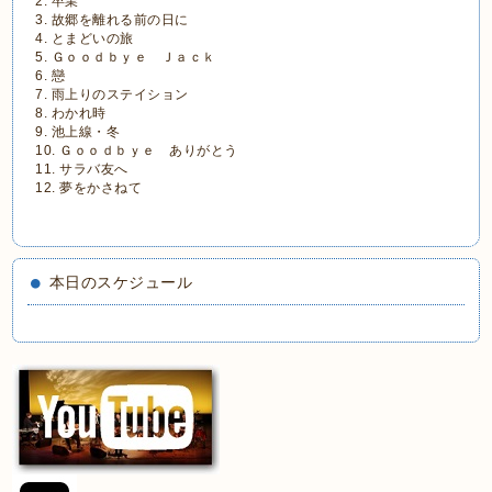
2. 卒業
3. 故郷を離れる前の日に
4. とまどいの旅
5. Ｇｏｏｄｂｙｅ Ｊａｃｋ
6. 戀
7. 雨上りのステイション
8. わかれ時
9. 池上線・冬
10. Ｇｏｏｄｂｙｅ ありがとう
11. サラバ友へ
12. 夢をかさねて
本日のスケジュール