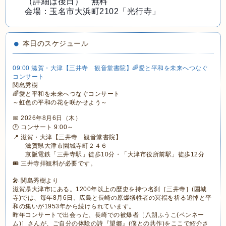
（詳細は後日） 無料
会場：玉名市大浜町2102「光行寺」
本日のスケジュール
09:00 滋賀・大津【三井寺 観音堂書院】🌈愛と平和を未来へつなぐ
コンサート
関島秀樹
🌈愛と平和を未来へつなぐコンサート
～虹色の平和の花を咲かせよう～
📅 2026年8月6日（木）
🕐 コンサート 9:00～
📍 滋賀・大津【三井寺 観音堂書院】
滋賀県大津市園城寺町２４６
京阪電鉄「三井寺駅」徒歩10分・「大津市役所前駅」徒歩12分
🎟 三井寺拝観料が必要です。
🎤 関島秀樹より
滋賀県大津市にある。1200年以上の歴史を持つ名刹［三井寺］(園城
寺)では、毎年8月6日、広島と長崎の原爆犠牲者の冥福を祈る追悼と平
和の集いが1953年から続けられています。
昨年コンサートで出会った、長崎での被爆者［八朔ふうこ(ペンネー
ム)］さんが、ご自分の体験の詩『望郷』(僕との共作)をここで紹介さ