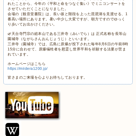
れたことから、今年の《平和と命をつなぐ集い》でミニコンサートを
させていただくことになりました。
会場の［観音堂書院］は、長い坂と階段を上った琵琶湖を見渡せる、1
番高い場所にあります。暑い中少し大変ですが、朝方ですのでゆっく
り歩いてお出かけください。
🌿天台寺門宗の総本山である三井寺（みいでら）は 正式名称を長等山
園城寺（ながらさんおんじょうじ）といいます。
三井寺（園城寺）では、広島に原爆が投下された毎年8月6日の午前8時
15分に合わせて、原爆犠牲者を慰霊し世界平和を祈願する法要が営ま
れています。
ホームページはこちら
https://miidera1200.jp/
皆さまのご来場を心よりお待ちしております。