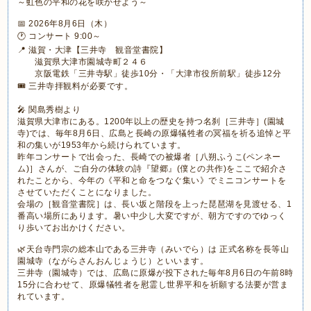
～虹色の平和の花を咲かせよう～
📅 2026年8月6日（木）
🕐 コンサート 9:00～
📍 滋賀・大津【三井寺 観音堂書院】
滋賀県大津市園城寺町２４６
京阪電鉄「三井寺駅」徒歩10分・「大津市役所前駅」徒歩12分
🎟 三井寺拝観料が必要です。
🎤 関島秀樹より
滋賀県大津市にある。1200年以上の歴史を持つ名刹［三井寺］(園城
寺)では、毎年8月6日、広島と長崎の原爆犠牲者の冥福を祈る追悼と平
和の集いが1953年から続けられています。
昨年コンサートで出会った、長崎での被爆者［八朔ふうこ(ペンネー
ム)］さんが、ご自分の体験の詩『望郷』(僕との共作)をここで紹介さ
れたことから、今年の《平和と命をつなぐ集い》でミニコンサートを
させていただくことになりました。
会場の［観音堂書院］は、長い坂と階段を上った琵琶湖を見渡せる、1
番高い場所にあります。暑い中少し大変ですが、朝方ですのでゆっく
り歩いてお出かけください。
🌿天台寺門宗の総本山である三井寺（みいでら）は 正式名称を長等山
園城寺（ながらさんおんじょうじ）といいます。
三井寺（園城寺）では、広島に原爆が投下された毎年8月6日の午前8時
15分に合わせて、原爆犠牲者を慰霊し世界平和を祈願する法要が営ま
れています。