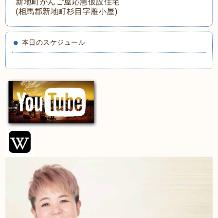
新地町がんご屋応急仮設住宅
(相馬郡新地町杉目字雁小屋)
本日のスケジュール