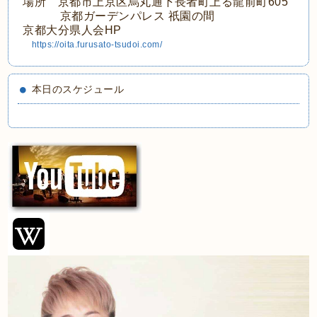
場所 京都市上京区烏丸通下長者町上る龍前町605
京都ガーデンパレス 祇園の間
京都大分県人会HP
https://oita.furusato-tsudoi.com/
本日のスケジュール