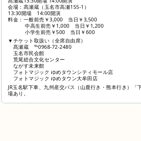
髙瀬蔵13:30開場 14:00開演
会場：髙瀬蔵（玉名市高瀬155-1）
13:30開場 14:00開演
料金：一般前売￥3,000 当日￥3,500
中高生前売￥1,000 当日￥1,200
小学生前売￥500 当日￥600
▼チケット取扱い（全席自由席）
髙瀬蔵 ℡0968-72-2480
玉名市民会館
荒尾総合文化センター
ながす未来館
フォトマジック ゆめタウンシティモール店
フォトマジック ゆめタウン大牟田店
JR玉名駅下車、九州産交バス（山鹿行き・熊本行き）「
場あり。