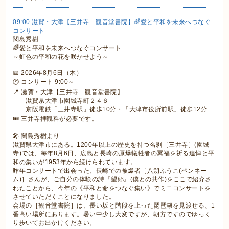
09:00 滋賀・大津【三井寺 観音堂書院】🌈愛と平和を未来へつなぐ
コンサート
関島秀樹
🌈愛と平和を未来へつなぐコンサート
～虹色の平和の花を咲かせよう～
📅 2026年8月6日（木）
🕐 コンサート 9:00～
📍 滋賀・大津【三井寺 観音堂書院】
滋賀県大津市園城寺町２４６
京阪電鉄「三井寺駅」徒歩10分・「大津市役所前駅」徒歩12分
🎟 三井寺拝観料が必要です。
🎤 関島秀樹より
滋賀県大津市にある。1200年以上の歴史を持つ名刹［三井寺］(園城
寺)では、毎年8月6日、広島と長崎の原爆犠牲者の冥福を祈る追悼と平
和の集いが1953年から続けられています。
昨年コンサートで出会った、長崎での被爆者［八朔ふうこ(ペンネー
ム)］さんが、ご自分の体験の詩『望郷』(僕との共作)をここで紹介さ
れたことから、今年の《平和と命をつなぐ集い》でミニコンサートを
させていただくことになりました。
会場の［観音堂書院］は、長い坂と階段を上った琵琶湖を見渡せる、1
番高い場所にあります。暑い中少し大変ですが、朝方ですのでゆっく
り歩いてお出かけください。