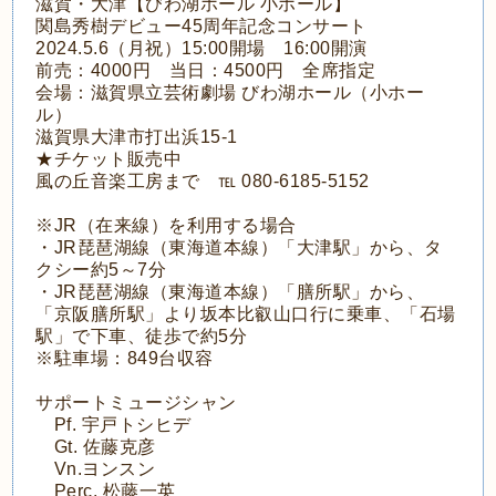
滋賀・大津【びわ湖ホール 小ホール】
関島秀樹デビュー45周年記念コンサート
2024.5.6（月祝）
15:00開場 16:00開演
前売：4000円 当日：4500円 全席指定
会場：滋賀県立芸術劇場 びわ湖ホール（小ホー
ル）
滋賀県大津市打出浜15-1
★チケット販売中
風の丘音楽工房まで ℡ 080-6185-5152
※JR（在来線）を利用する場合
・JR琵琶湖線（東海道本線）「大津駅」から、タ
クシー約5～7分
・JR琵琶湖線（東海道本線）「膳所駅」から、
「京阪膳所駅」より坂本比叡山口行に乗車、「石場
駅」で下車、徒歩で約5分
※駐車場：849台収容
サポートミュージシャン
Pf. 宇戸トシヒデ
Gt. 佐藤克彦
Vn.ヨンスン
Perc. 松藤一英