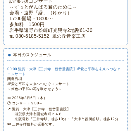
訪問応援コンサート
～ずっとがんばる君のために～
会場：遠野「縁」（ゆかり）
17:00開場・18:00～
参加料 1500円
岩手県遠野市松崎町光興寺2地割61-30
℡ 080-6185-5152 風の丘音楽工房
本日のスケジュール
09:00 滋賀・大津【三井寺 観音堂書院】🌈愛と平和を未来へつなぐ
コンサート
関島秀樹
🌈愛と平和を未来へつなぐコンサート
～虹色の平和の花を咲かせよう～
📅 2026年8月6日（木）
🕐 コンサート 9:00～
📍 滋賀・大津【三井寺 観音堂書院】
滋賀県大津市園城寺町２４６
京阪電鉄「三井寺駅」徒歩10分・「大津市役所前駅」徒歩12分
🎟 三井寺拝観料が必要です。