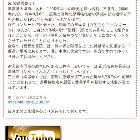
🎤 関島秀樹より
滋賀県大津市にある。1200年以上の歴史を持つ名刹［三井寺］(園城
寺)では、毎年8月6日、広島と長崎の原爆犠牲者の冥福を祈る追悼と平
和の集いが1953年から続けられています。
昨年コンサートで出会った、長崎での被爆者［八朔ふうこ(ペンネー
ム)］さんが、ご自分の体験の詩『望郷』(僕との共作)をここで紹介さ
れたことから、今年の《平和と命をつなぐ集い》でミニコンサートを
させていただくことになりました。
会場の［観音堂書院］は、長い坂と階段を上った琵琶湖を見渡せる、1
番高い場所にあります。暑い中少し大変ですが、朝方ですのでゆっく
り歩いてお出かけください。
🌿天台寺門宗の総本山である三井寺（みいでら）は 正式名称を長等山
園城寺（ながらさんおんじょうじ）といいます。
三井寺（園城寺）では、広島に原爆が投下された毎年8月6日の午前8時
15分に合わせて、原爆犠牲者を慰霊し世界平和を祈願する法要が営ま
れています。
ホームページはこちら
https://miidera1200.jp/
皆さまのご来場を心よりお待ちしております。