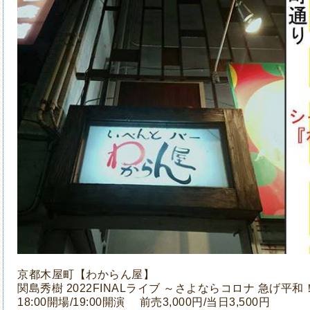
京都木屋町【わからん屋】
関島秀樹 2022FINALライブ
～さよならコロナ 急げ平和
18:00開場/19:00開演 前売3,000円/当日3,500円