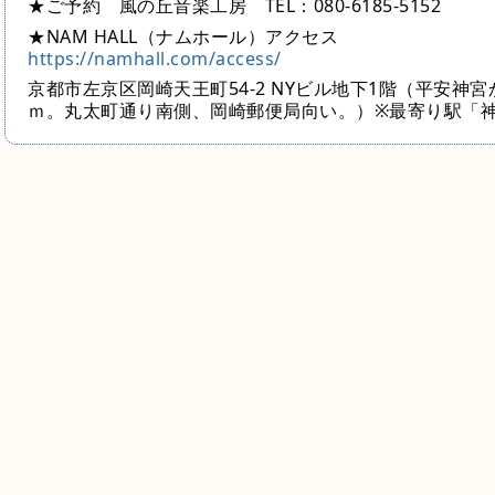
★ご予約 風の丘音楽工房 TEL：080-6185-5152
★NAM HALL（ナムホール）アクセス
https://namhall.com/access/
京都市左京区岡崎天王町54-2 NYビル地下1
階（平安神宮
ｍ。丸太町通り南側、岡崎郵便局向い。）※最寄り駅「