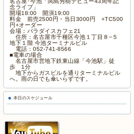
名古屋･今池「関島秀樹デビュー43周年記
念ライブ」
開場18:00 開演19:00
料金 前売2500円・当日3000円 +TC500
円+オーダー
会場：パラダイスカフェ21
住所：名古屋市千種区今池１丁目８−５
地下１階 今池ターミナルビル
電話：052-741-8566
■電車の場合
名古屋市営地下鉄東山線「
今池駅」徒
歩 1分
地下からガスビルを通り
ターミナルビル
へ。
雨の日でも傘いらずです。
本日のスケジュール