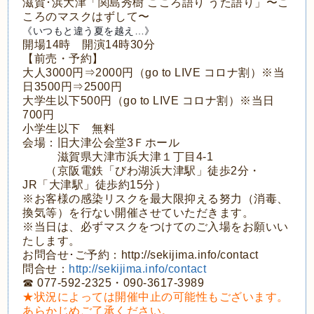
滋賀･浜大津「関島秀樹 こころ語り うた語り」
〜こ
ころのマスクはずして〜
《いつもと違う夏を越え…》
開場14時 開演14時30分
【前売・予約】
大人3000円⇒2000円（go to LIVE コロナ割）※当
日3500円⇒2500円
大学生以下500円（go to LIVE コロナ割）※当日
700円
小学生以下 無料
会場：旧大津公会堂3Ｆホール
滋賀県大津市浜大津１丁目4-1
（京阪電鉄「びわ湖浜大津駅」徒歩2分・
JR「大津駅」徒歩約15分）
※お客様の感染リスクを最大限抑える努力（消毒、
換気等）を行ない開催させていただきます。
※当日は、必ずマスクをつけてのご入場をお願いい
たします。
お問合せ･ご予約：http://sekijima.info/contact
問合せ：
http://sekijima.info/contact
☎︎ 077-592-2325・090-3617-3989
★状況によっては開催中止の可能性もございます。
あらかじめご了承ください。