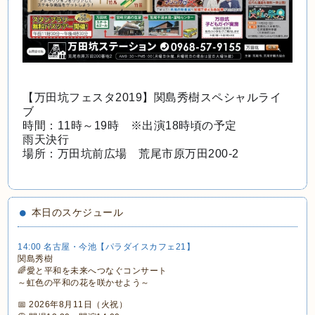
【万田坑フェスタ2019】関島秀樹スペシャルライ
ブ
時間：11時～19時　※出演18時頃の予定
雨天決行
場所：万田坑前広場　荒尾市原万田200-2
本日のスケジュール
14:00 名古屋・今池【パラダイスカフェ21】
関島秀樹
🌈愛と平和を未来へつなぐコンサート
～虹色の平和の花を咲かせよう～
📅 2026年8月11日（火祝）