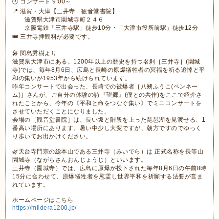
🕐 コンサート 9:00～
📍 滋賀・大津【三井寺 観音堂書院】
滋賀県大津市園城寺町２４６
京阪電鉄「三井寺駅」徒歩10分・「大津市役所前駅」徒歩12分
🎟 三井寺拝観料が必要です。
🎤 関島秀樹より
滋賀県大津市にある。1200年以上の歴史を持つ名刹［三井寺］(園城
寺)では、毎年8月6日、広島と長崎の原爆犠牲者の冥福を祈る追悼と平
和の集いが1953年から続けられています。
昨年コンサートで出会った、長崎での被爆者［八朔ふうこ(ペンネー
ム)］さんが、ご自分の体験の詩『望郷』(僕との共作)をここで紹介さ
れたことから、今年の《平和と命をつなぐ集い》でミニコンサートを
させていただくことになりました。
会場の［観音堂書院］は、長い坂と階段を上った琵琶湖を見渡せる、1
番高い場所にあります。暑い中少し大変ですが、朝方ですのでゆっく
り歩いてお出かけください。
🌿天台寺門宗の総本山である三井寺（みいでら）は 正式名称を長等山
園城寺（ながらさんおんじょうじ）といいます。
三井寺（園城寺）では、広島に原爆が投下された毎年8月6日の午前8時
15分に合わせて、原爆犠牲者を慰霊し世界平和を祈願する法要が営ま
れています。
ホームページはこちら
https://miidera1200.jp/