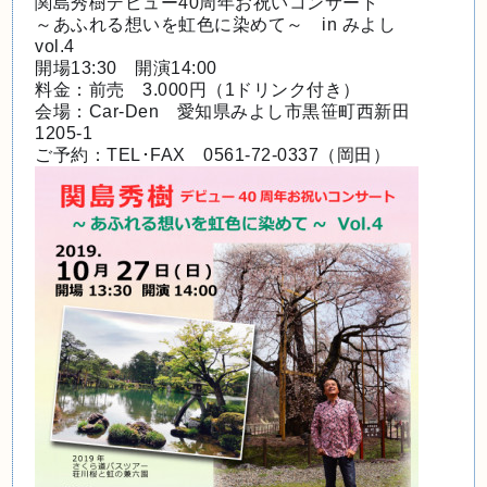
関島秀樹デビュー40周年お祝いコンサート
～あふれる想いを虹色に染めて～　in みよし　
vol.4
開場13:30　開演14:00
料金：前売　3.000円（1ドリンク付き）
会場：Car-Den　愛知県みよし市黒笹町西新田
1205-1
ご予約：TEL･FAX　0561-72-0337（岡田）