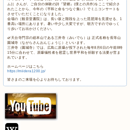
ム)］さんが、ご自分の体験の詩『望郷』(僕との共作)をここで紹介さ
れたことから、今年の《平和と命をつなぐ集い》でミニコンサートを
させていただくことになりました。
会場の［観音堂書院］は、長い坂と階段を上った琵琶湖を見渡せる、1
番高い場所にあります。暑い中少し大変ですが、朝方ですのでゆっく
り歩いてお出かけください。
🌿天台寺門宗の総本山である三井寺（みいでら）は 正式名称を長等山
園城寺（ながらさんおんじょうじ）といいます。
三井寺（園城寺）では、広島に原爆が投下された毎年8月6日の午前8時
15分に合わせて、原爆犠牲者を慰霊し世界平和を祈願する法要が営ま
れています。
ホームページはこちら
https://miidera1200.jp/
皆さまのご来場を心よりお待ちしております。