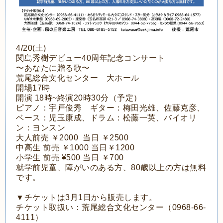
4/20(土)
関島秀樹デビュー40周年記念コンサート
〜あなたに贈る歌〜
荒尾総合文化センター 大ホール
開場17時
開演 18時~終演20時30分（予定）
ピアノ：宇戸俊秀 ギター：梅田光雄、佐藤克彦、
ベース：児玉康成、ドラム：松藤一英、バイオリ
ン：ヨンスン
大人前売 ￥2000 当日 ￥2500
中高生 前売 ￥1000 当日￥1200
小学生 前売 ¥500 当日 ￥700
就学前児童、障がいのある方、80歳以上の方は無料
です。
▼チケットは3月1日から販売します。
チケット取扱い：荒尾総合文化センター（0968-66-
4111）