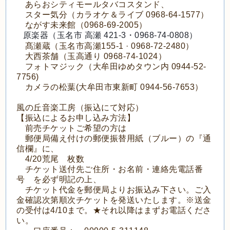
あらおシティモールタバコスタンド、
スター気分（カラオケ＆ライブ 0968-64-1577）
ながす未来館（0968-69-2005）
原楽器（玉名市 高瀬 421-3・0968-74-0808）
髙瀬蔵（玉名市高瀬155-1 · 0968-72-2480）
大西茶舗（玉高通り 0968-74-1024）
フォトマジック（大牟田ゆめタウン内 0944-52-
7756)
カメラの松葉(大牟田市東新町 0944-56-7653）
風の丘音楽工房（振込にて対応）
【振込によるお申し込み方法】
前売チケットご希望の方は
郵便局備え付けの郵便振替用紙（ブルー）の『通
信欄』に、
4/20荒尾 枚数
チケット送付先ご住所・お名前・連絡先電話番
号 を必ず明記の上、
チケット代金を郵便局よりお振込み下さい。ご入
金確認次第順次チケットを発送いたします。※送金
の受付は4/10まで。★それ以降はまずお電話くださ
い。