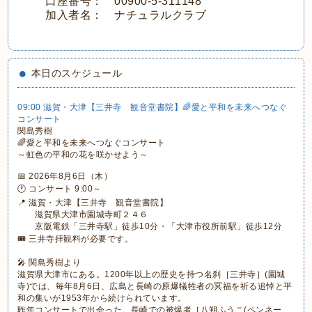
口座番号： 00900-5-311148
加入者名： ナチュラルクラブ
本日のスケジュール
09:00 滋賀・大津【三井寺 観音堂書院】🌈愛と平和を未来へつなぐ
コンサート
関島秀樹
🌈愛と平和を未来へつなぐコンサート
～虹色の平和の花を咲かせよう～
📅 2026年8月6日（木）
🕐 コンサート 9:00～
📍 滋賀・大津【三井寺 観音堂書院】
滋賀県大津市園城寺町２４６
京阪電鉄「三井寺駅」徒歩10分・「大津市役所前駅」徒歩12分
🎟 三井寺拝観料が必要です。
🎤 関島秀樹より
滋賀県大津市にある。1200年以上の歴史を持つ名刹［三井寺］(園城
寺)では、毎年8月6日、広島と長崎の原爆犠牲者の冥福を祈る追悼と平
和の集いが1953年から続けられています。
昨年コンサートで出会った、長崎での被爆者［八朔ふうこ(ペンネー