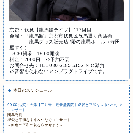
京都・伏見【龍馬館ライブ】117回目
会場：「龍馬館」京都市伏見区竜馬通り商店街
龍馬グッズ販売店2階の龍馬ホ－ル（寺田
屋すぐ）
18:30開場 19:00開演
料金：2000円 ※予約不要
お問合せ先：TEL 080-6185-5152 ＮＣ滋賀
※音響を使わないアンプラグドライブです。
本日のスケジュール
09:00 滋賀・大津【三井寺 観音堂書院】🌈愛と平和を未来へつなぐ
コンサート
関島秀樹
🌈愛と平和を未来へつなぐコンサート
～虹色の平和の花を咲かせよう～