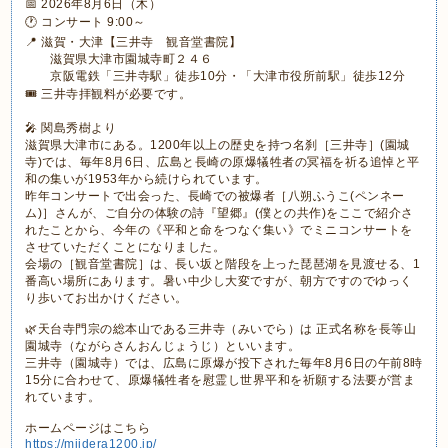
📅 2026年8月6日（木）
🕐 コンサート 9:00～
📍 滋賀・大津【三井寺 観音堂書院】
滋賀県大津市園城寺町２４６
京阪電鉄「三井寺駅」徒歩10分・「大津市役所前駅」徒歩12分
🎟 三井寺拝観料が必要です。
🎤 関島秀樹より
滋賀県大津市にある。1200年以上の歴史を持つ名刹［三井寺］(園城
寺)では、毎年8月6日、広島と長崎の原爆犠牲者の冥福を祈る追悼と平
和の集いが1953年から続けられています。
昨年コンサートで出会った、長崎での被爆者［八朔ふうこ(ペンネー
ム)］さんが、ご自分の体験の詩『望郷』(僕との共作)をここで紹介さ
れたことから、今年の《平和と命をつなぐ集い》でミニコンサートを
させていただくことになりました。
会場の［観音堂書院］は、長い坂と階段を上った琵琶湖を見渡せる、1
番高い場所にあります。暑い中少し大変ですが、朝方ですのでゆっく
り歩いてお出かけください。
🌿天台寺門宗の総本山である三井寺（みいでら）は 正式名称を長等山
園城寺（ながらさんおんじょうじ）といいます。
三井寺（園城寺）では、広島に原爆が投下された毎年8月6日の午前8時
15分に合わせて、原爆犠牲者を慰霊し世界平和を祈願する法要が営ま
れています。
ホームページはこちら
https://miidera1200.jp/