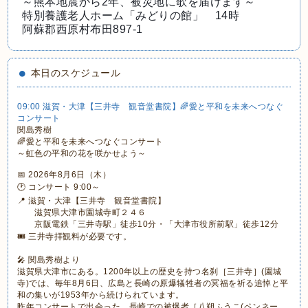
～熊本地震から2年、被災地に歌を届けます～
特別養護老人ホーム「みどりの館」 14時
阿蘇郡西原村布田897-1
本日のスケジュール
09:00 滋賀・大津【三井寺 観音堂書院】🌈愛と平和を未来へつなぐ
コンサート
関島秀樹
🌈愛と平和を未来へつなぐコンサート
～虹色の平和の花を咲かせよう～
📅 2026年8月6日（木）
🕐 コンサート 9:00～
📍 滋賀・大津【三井寺 観音堂書院】
滋賀県大津市園城寺町２４６
京阪電鉄「三井寺駅」徒歩10分・「大津市役所前駅」徒歩12分
🎟 三井寺拝観料が必要です。
🎤 関島秀樹より
滋賀県大津市にある。1200年以上の歴史を持つ名刹［三井寺］(園城
寺)では、毎年8月6日、広島と長崎の原爆犠牲者の冥福を祈る追悼と平
和の集いが1953年から続けられています。
昨年コンサートで出会った、長崎での被爆者［八朔ふうこ(ペンネー