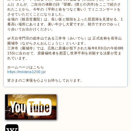
ム)］さんが、ご自分の体験の詩『望郷』(僕との共作)をここで紹介さ
れたことから、今年の《平和と命をつなぐ集い》でミニコンサートを
させていただくことになりました。
会場の［観音堂書院］は、長い坂と階段を上った琵琶湖を見渡せる、1
番高い場所にあります。暑い中少し大変ですが、朝方ですのでゆっく
り歩いてお出かけください。
🌿天台寺門宗の総本山である三井寺（みいでら）は 正式名称を長等山
園城寺（ながらさんおんじょうじ）といいます。
三井寺（園城寺）では、広島に原爆が投下された毎年8月6日の午前8時
15分に合わせて、原爆犠牲者を慰霊し世界平和を祈願する法要が営ま
れています。
ホームページはこちら
https://miidera1200.jp/
皆さまのご来場を心よりお待ちしております。