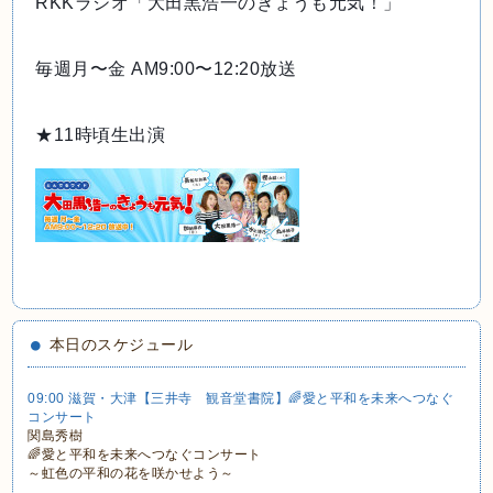
RKKラジオ「大田黒浩一のきょうも元気！」
毎週月〜金 AM9:00〜12:20放送
★11時頃生出演
本日のスケジュール
09:00 滋賀・大津【三井寺 観音堂書院】🌈愛と平和を未来へつなぐ
コンサート
関島秀樹
🌈愛と平和を未来へつなぐコンサート
～虹色の平和の花を咲かせよう～