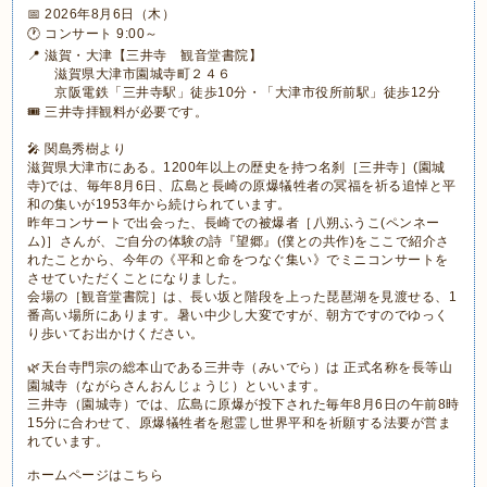
📅 2026年8月6日（木）
🕐 コンサート 9:00～
📍 滋賀・大津【三井寺 観音堂書院】
滋賀県大津市園城寺町２４６
京阪電鉄「三井寺駅」徒歩10分・「大津市役所前駅」徒歩12分
🎟 三井寺拝観料が必要です。
🎤 関島秀樹より
滋賀県大津市にある。1200年以上の歴史を持つ名刹［三井寺］(園城
寺)では、毎年8月6日、広島と長崎の原爆犠牲者の冥福を祈る追悼と平
和の集いが1953年から続けられています。
昨年コンサートで出会った、長崎での被爆者［八朔ふうこ(ペンネー
ム)］さんが、ご自分の体験の詩『望郷』(僕との共作)をここで紹介さ
れたことから、今年の《平和と命をつなぐ集い》でミニコンサートを
させていただくことになりました。
会場の［観音堂書院］は、長い坂と階段を上った琵琶湖を見渡せる、1
番高い場所にあります。暑い中少し大変ですが、朝方ですのでゆっく
り歩いてお出かけください。
🌿天台寺門宗の総本山である三井寺（みいでら）は 正式名称を長等山
園城寺（ながらさんおんじょうじ）といいます。
三井寺（園城寺）では、広島に原爆が投下された毎年8月6日の午前8時
15分に合わせて、原爆犠牲者を慰霊し世界平和を祈願する法要が営ま
れています。
ホームページはこちら