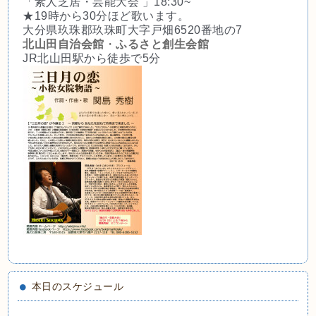
「素人芝居・芸能大会 」18:30~
★19時から30分ほど歌います。
大分県玖珠郡玖珠町大字戸畑6520番地の7
北山田自治会館
・
ふるさと創生会館
JR北山田駅から徒歩で5分
本日のスケジュール