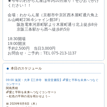
★今年のわからん屋は年内10月限り！ぜひおでかけ
くだ
さい！！
会場：わからん屋（京都市中京区西木屋町通六角上
ル山崎
町236-6シャイン館3F）
阪急電車河原町駅より木屋町通り北上徒歩8分
京阪三条駅から西へ徒歩約5分
18:30開場
19:00開演
予約2,500円 当日3,000円
お問合せ・ご予約：TEL 075-213-1137
本日のスケジュール
09:00 滋賀・大津【三井寺 観音堂書院】🌈愛と平和を未来へつなぐ
コンサート
関島秀樹
🌈愛と平和を未来へつなぐコンサート
～虹色の平和の花を咲かせよう～
📅 2026年8月6日（木）