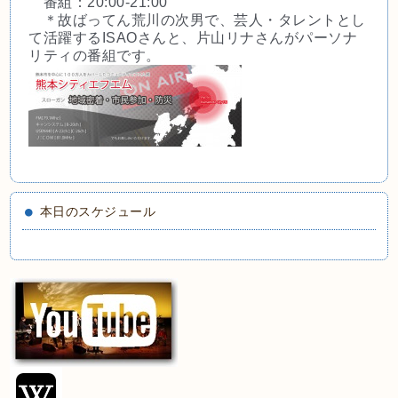
番組：20:00-21:00
＊故ばってん荒川の次男で、芸人・タレントとし
て活躍
するISAOさんと、片山リナさんがパーソナ
リティの番
組です。
本日のスケジュール