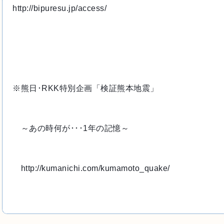
http://bipuresu.jp/access/
※熊日･RKK特別企画「検証熊本地震」
　～あの時何が･･･1年の記憶～
　http://kumanichi.com/kumamoto_quake/