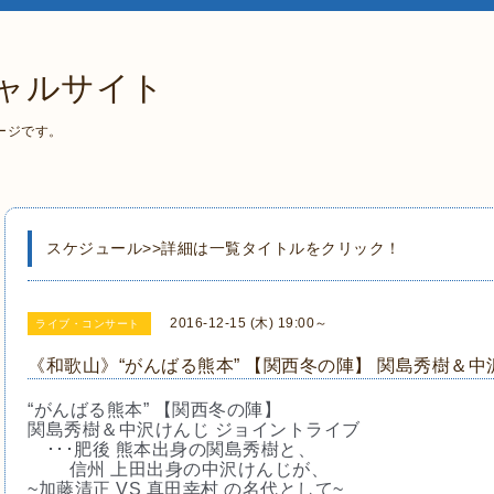
ャルサイト
ージです。
スケジュール>>詳細は一覧タイトルをクリック！
2016-12-15 (木) 19:00～
ライブ・コンサート
《和歌山》“がんばる熊本” 【関西冬の陣】 関島秀樹＆中
“がんばる熊本” 【関西冬の陣】
関島秀樹＆中沢けんじ ジョイントライブ
･･･肥後 熊本出身の関島秀樹と、
信州 上田出身の中沢けんじが、
~加藤清正 VS 真田幸村 の名代として~