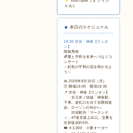
YouTube（オフィシ
ャル）
本日のスケジュール
18:30 渋谷・神泉【ランタ
ン】
関島秀樹
🌈愛と平和を未来へつなぐコ
ンサート
～虹色の平和の花を咲かせよ
う～
📅 2026年8月10日（月）
🕐 開場18:00 開演18:30
📍 渋谷・神泉【ランタン】
京王井ノ頭線「神泉駅」
下車。改札口を出て右階段徒
歩。ローソンの向かい。
渋谷駅内「マークシテ
ィ」4F道玄坂上出口。交番を
右折徒歩約3分。
🎟 ￥3,000 ※要オーダー