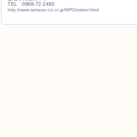
TEL　0968-72-2480
http://
www.tamana-cci.or.jp/NPO/
indexf.html