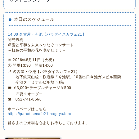
ゲストコメンテーター
本日のスケジュール
14:00 名古屋・今池【パラダイスカフェ21】
関島秀樹
🌈愛と平和を未来へつなぐコンサート
～虹色の平和の花を咲かせよう～
📅 2026年8月11日（火祝）
🕐 開場13:30 開演14:00
📍 名古屋・今池【パラダイスカフェ21】
地下鉄東山線・桜通線「今池駅」10番出口今池ガスビル西隣
今池ターミナルビル地下1階
🎟 ￥3,000+テーブルチャージ￥500
※要２オーダー
☎ 052-741-8566
ホームページはこちら
https://paradisecafe21.nagoya/top/
皆さまのご来場を心よりお待ちしております。